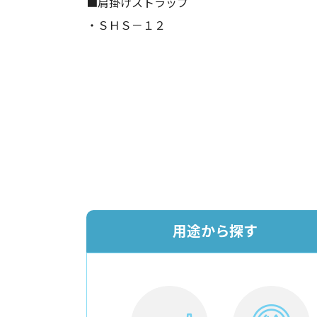
■肩掛けストラップ
・ＳＨＳ－１２
用途から探す