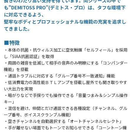
長きのわたり高い支持を得ています。同シリーズの中で
も"DEMITOSS PRO”(デミトス・プロ）は、タフな環境下
に対応できるよう、
堅牢なボディとプロフェッショナルな機能の充実を追求し
てきました。
■特徴
・本体の抗菌・抗ウィルス加工に空気触媒「セルフィール」を採用
し「SIAA抗菌認証」を取得
・周囲の雑音を低滅して相手の音声のみ明瞭にする「コンパンダー
機能」を搭載
・通話トラブルに対応する「グループ番号不一致通知」機能
・低消費電力の高性能ＢＴＬアンプを搭載し屋外でも聞き取りやす
い大出力を実現
・暗がりなどで手探りでも操作できる「音量つまみ＆シンプル操作
キー」
・混信を避け、仲間とだけ通話できる各種設定（チャンネル、グル
ープ番号、ボイススクランブル機能）
・空きチャンネルを自動選択する「オートチャンネルセレクト」
・手が離せない場面でもトーンでお知らせできる「コーントーン機