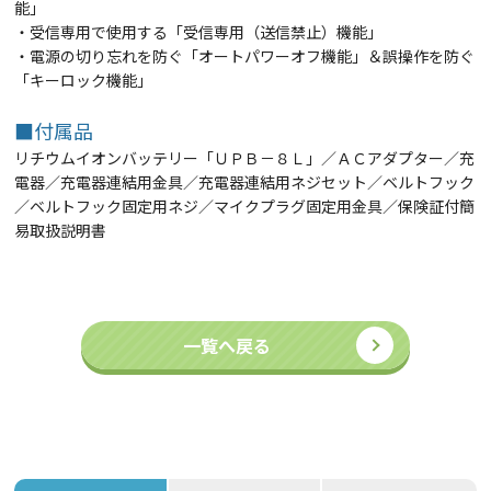
能」
・受信専用で使用する「受信専用（送信禁止）機能」
・電源の切り忘れを防ぐ「オートパワーオフ機能」＆誤操作を防ぐ
「キーロック機能」
■付属品
リチウムイオンバッテリー「ＵＰＢ－８Ｌ」／ＡＣアダプター／充
電器／充電器連結用金具／充電器連結用ネジセット／ベルトフック
／
ベルトフック固定用ネジ／マイクプラグ固定用金具／保険証付簡
易取扱説明書
一覧へ戻る