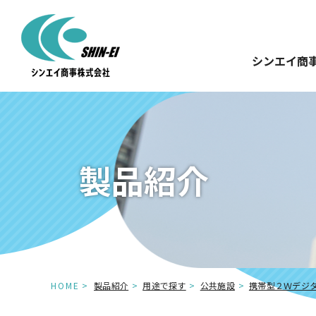
シンエイ商
製品紹介
HOME
製品紹介
用途で探す
公共施設
携帯型２Ｗデジ