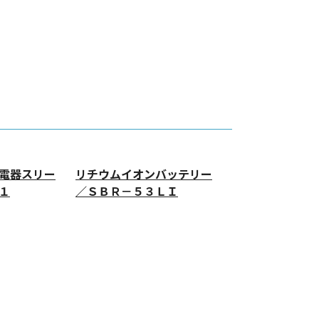
電器スリー
リチウムイオンバッテリー
１
／ＳＢＲ－５３ＬＩ