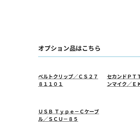
オプション品はこちら
ベルトクリップ／ＣＳ２７
セカンドＰＴ
８１１０１
ンマイク／Ｅ
ＵＳＢ Ｔｙｐｅ－Ｃケーブ
ル／ＳＣＵ－８５