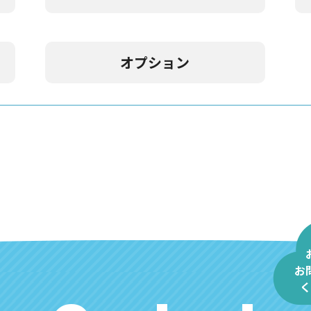
オプション
お
く