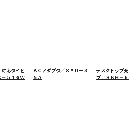
Ｔ対応タイピ
ＡＣアダプタ／ＳＡＤ－３
デスクトップ充
Ｋ－５１６Ｗ
５Ａ
プ／ＳＢＨ－６