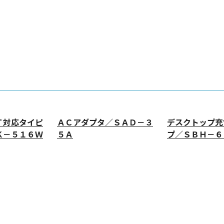
Ｔ対応タイピ
ＡＣアダプタ／ＳＡＤ－３
デスクトップ充
Ｋ－５１６Ｗ
５Ａ
プ／ＳＢＨ－６