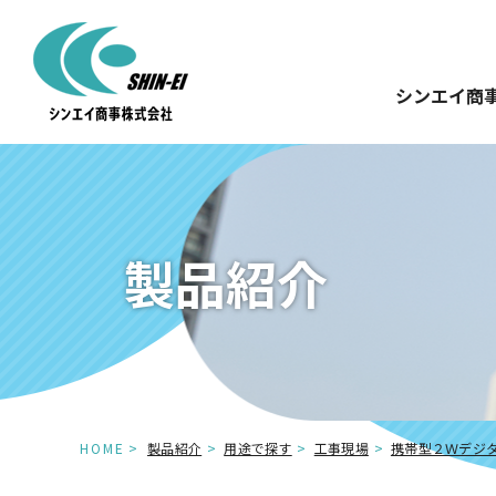
シンエイ商
製品紹介
HOME
製品紹介
用途で探す
工事現場
携帯型２Ｗデジ