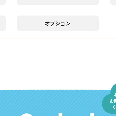
オプション
お
く