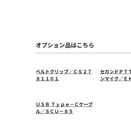
オプション品はこちら
ベルトクリップ／ＣＳ２７
セカンドＰＴ
８１１０１
ンマイク／Ｅ
ＵＳＢ Ｔｙｐｅ－Ｃケーブ
ル／ＳＣＵ－８５