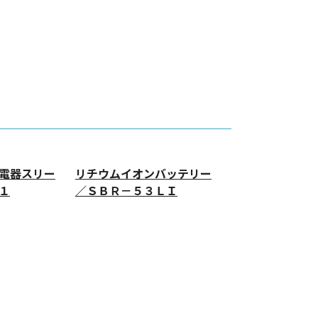
電器スリー
リチウムイオンバッテリー
１
／ＳＢＲ－５３ＬＩ