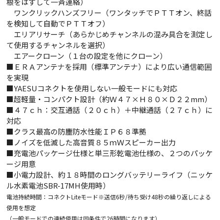
根をはずして一斉連絡）
ワンクリックハンズフリー（ワンタッチでＰＴＴオン、終話
を検知して自動でＰＴＴオフ）
エリアリサーチ（あらかじめチャンネルの混み具合を測定し
て使用するチャンネルを選択）
エアークローン（１台の設定を他にクローン）
■ＥＲＡアンテナを採用（標準アンテナ）により広い通信範囲
を実現
■YAESUコネクトを使用しない一般モードにも対応
■超軽量・コンパクト設計（約Ｗ４７×Ｈ８０×Ｄ２２mm）
■４７ｃｈ：交互通話（２０ｃｈ）＋中継通話（２７ｃｈ）に
対応
■クラス最高の防塵防水性能ＩＰ６８準拠
■ノイズを低滅した高音質８５ｍＷスピーカー出力
■充電池パッケージ仕様と単三形乾電池仕様の、２つのパッケ
ージ用意
■小電力設計、約１８時間のロングバッテリーライフ（ニッケ
ル水素電池SBR-17MH使用時）
電池持続時間：コネクトLiteモード※送信6秒/待ち受け48秒の繰り返しによる
使用を想定
（一般モードでの連続使用は同条件で26時間になります）