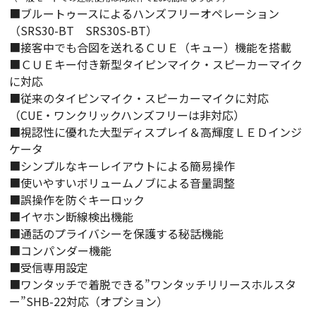
■ブルートゥースによるハンズフリーオペレーション
（SRS30-BT SRS30S-BT）
■接客中でも合図を送れるＣＵＥ（キュー）機能を搭載
■ＣＵＥキー付き新型タイピンマイク・スピーカーマイク
に対応
■従来のタイピンマイク・スピーカーマイクに対応
（CUE・ワンクリックハンズフリーは非対応）
■視認性に優れた大型ディスプレイ＆高輝度ＬＥＤインジ
ケータ
■シンプルなキーレイアウトによる簡易操作
■使いやすいボリュームノブによる音量調整
■誤操作を防ぐキーロック
■イヤホン断線検出機能
■通話のプライバシーを保護する秘話機能
■コンパンダー機能
■受信専用設定
■ワンタッチで着脱できる”ワンタッチリリースホルスタ
ー”SHB-22対応（オプション）