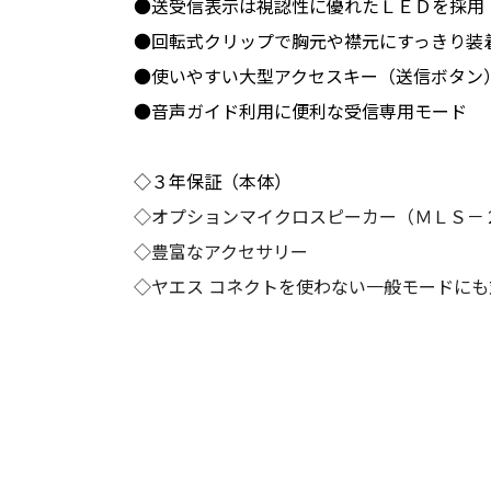
●送受信表示は視認性に優れたＬＥＤを採用
●回転式クリップで胸元や襟元にすっきり装
●使いやすい大型アクセスキー（送信ボタン
●音声ガイド利用に便利な受信専用モード
◇３年保証（本体）
◇オプションマイクロスピーカー（ＭＬＳ－
◇豊富なアクセサリー
◇ヤエス コネクトを使わない一般モードにも