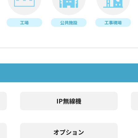
工場
公共施設
工事現場
IP無線機
オプション