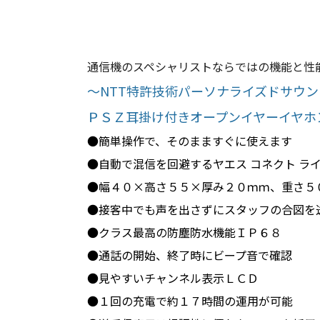
通信機のスペシャリストならではの機能と性
～NTT特許技術パーソナライズドサウ
ＰＳＺ耳掛け付きオープンイヤーイヤホ
●簡単操作で、そのまますぐに使えます
●自動で混信を回避するヤエス コネクト ラ
●幅４０×高さ５５×厚み２０ｍｍ、重さ５
●接客中でも声を出さずにスタッフの合図を
●クラス最高の防塵防水機能ＩＰ６８
●通話の開始、終了時にビープ音で確認
●見やすいチャンネル表示ＬＣＤ
●１回の充電で約１７時間の運用が可能