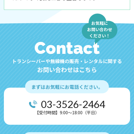
・国内外を問わず、法令により認められる場
合を除き、ご本人の同意を得ずに第三者に
情報を提供しません。
お気軽に
・ご本人からの求めに応じ、当該ご本人の個
お問い合わせ
ください！
人情報を開示します。
Contact
・公開された個人情報が事実と異なる場合、
訂正や削除に応じます。
トランシーバーや無線機の販売・レンタルに関する
・個人情報の取り扱いに関する苦情に対し、
お問い合わせはこちら
適切・迅速に対処します。
・本個人情報保護方針は、当サイト内で適用
されるものです。
まずはお気軽にお電話ください。
【Googleアナリティクスの使用について】
03-3526-2464
当サイトでは、より良いサービスの提供、ま
【受付時間】9:00～18:00（平日）
たユーザビリティの向上のため、Googleアナ
リティクスを使用し、当サイトの利用状況な
どのデータ収集および解析を行っておりま