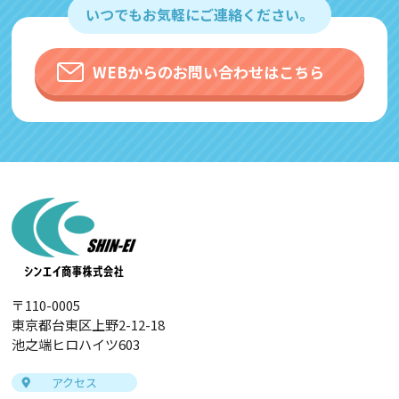
いつでもお気軽にご連絡ください。
す。その際、「Cookie」を通じて、Googleが
お客様のIPアドレスなどの情報を収集する場
合がありますが、「Cookie」で収集される情
WEBからのお問い合わせはこちら
報は個人を特定できるものではありません。
収集されたデータはGoogleのプライバシーポ
リシーにおいて管理されます。
なお、当サイトのご利用をもって、上述の方
法・目的においてGoogleおよび当サイトが行
うデータ処理に関し、お客様にご承諾いただ
いたものとみなします。
Googleのプライバシーポリシー
https://policies.google.com/privacy?hl=ja
〒110-0005
https://policies.google.com/technologies/p
東京都台東区上野2-12-18
artner-sites?hl=ja
池之端ヒロハイツ603
アクセス
＜個人情報に関するお問い合わせ窓口＞