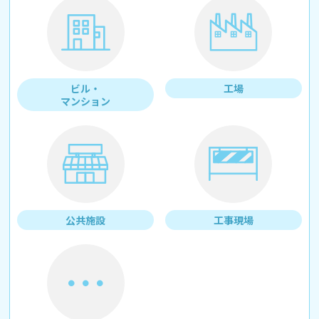
ビル・
工場
マンション
公共施設
工事現場