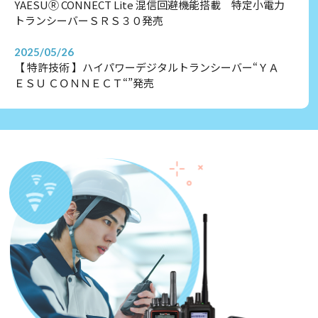
YAESUⓇ CONNECT Lite 混信回避機能搭載 特定小電力
トランシーバーＳＲＳ３０発売
2025/05/26
【 特許技術 】ハイパワーデジタルトランシーバー“ＹＡ
ＥＳＵ ＣＯＮＮＥＣＴ“”発売
2024/01/03
第１００回 箱根駅伝２０２４で某大学が弊社から無線機
(八重洲無線株式会社SRNX1x）期間レンタルされ、見事
シード権を獲得です。おめでとうございます！
2023/06/29
東京都「関東大震災100年町会・自治会防災力強化助成」