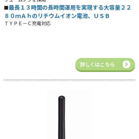
最長１３時間の長時間運用を実現する大容量２２
■
８０ｍＡｈのリチウムイオン電池、ＵＳＢ
ＴＹＰＥ－Ｃ充電対応
詳しくはこちら