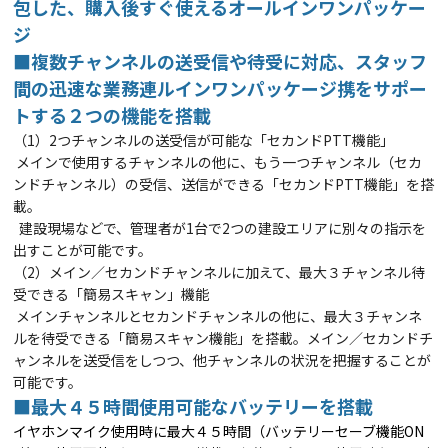
包した、購入後すぐ使えるオールインワンパッケー
ジ
■複数チャンネルの送受信や待受に対応、スタッフ
間の迅速な業務連
ルインワンパッケージ
携をサポー
トする２つの機能を搭載
（1）2つチャンネルの送受信が可能な「セカンドPTT機能」
メインで使用するチャンネルの他に、もう一つチャンネル（セカ
ンドチャンネル）の受信、送信ができる「セカンドPTT機能」を搭
載。
建設現場などで、管理者が1台で2つの建設エリアに別々の指示を
出すことが可能です。
（2）メイン／セカンドチャンネルに加えて、最大３チャンネル待
受できる「簡易スキャン」機能
メインチャンネルとセカンドチャンネルの他に、最大３チャンネ
ルを待受できる「簡易スキャン機能」を搭載。メイン／セカンドチ
ャンネル
を送受信をしつつ、他チャンネルの状況を把握することが
可能です。
■最大４５時間使用可能なバッテリーを搭載
イヤホンマイク使用時に最大４５時間（バッテリーセーブ機能ON