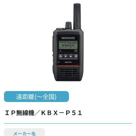
遠距離(～全国)
ＩＰ無線機／ＫＢＸ－Ｐ５１
メーカー名