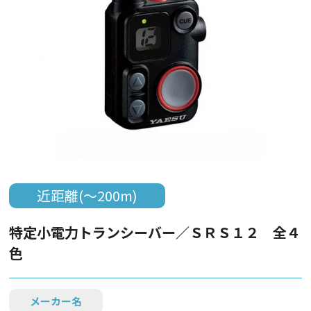
近距離(～200m)
特定小電力トランシーバー／ＳＲＳ１２ 全４
色
メーカー名