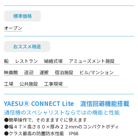
標準価格
オープン
おススメ用途
船
レストラン
結婚式場
アミューズメント施設
映画館
送迎
運搬
宿泊施設
ビル/マンション
工場
公共施設
工事現場
YAESUⓇ CONNECT Lite 混信回避機能搭載
通信機のスペシャリストならではの機能と性能
●簡単操作で、そのまますぐに使えます
●幅４７×高さ８０×厚み２２ｍｍのコンパクトボディ
●クラス最高の防塵防水性能 IP68