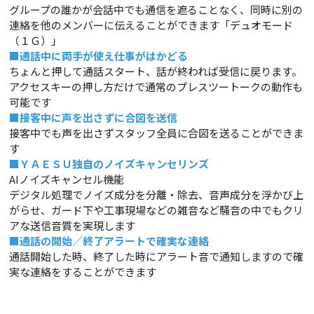
グループの誰かが会話中でも通信を遮ることなく、同時に別の
連絡を他のメンバーに伝えることができます「デュオモード
（１Ｇ）」
■
通話中に両手が使え仕事がはかどる
ちょんと押して通話スタート、話が終われば受信に戻ります。
アクセスキーの押し方だけで通常のプレスツートークの動作も
可能です
■
接客中に声を出さずに合図を送信
接客中でも声を出さずスタッフ全員に合図を送ることができま
す
■
ＹＡＥＳＵ独自のノイズキャンセリンズ
AIノイズキャンセル機能
デジタル処理でノイズ成分を分離・除去、音声成分を浮かび上
がらせ、ガード下や工事現場などの雑音など騒音の中でもクリ
アな送信音質を実現します
■
通話の開始／終了アラートで確実な連絡
通話開始した時、終了した時にアラート音で通知しますので確
実な連絡をすることができます