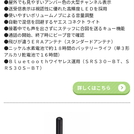
●屋外でも見やすいアンバー色の大型チャンネル表示
●送受信表示は視認性に優れた高輝度ＬＥＤを採用
●使いやすいボリュームノブによる音量調整
●自動で混信を回避するヤエス コネクト ライト
●接着中でも声を出さずにステッフに合図を送るキュー機能
●通話の開始、終了時にビープ音で確認
●飛びが違うＥＲＡアンテナ（スタンダードアンテナ）
●ニッケル水素電池で約１８時間のバッテリーライフ（単３形
アルカリ乾電池で１６時間）
●Ｂｌｕｅｔｏｏｔｈワイヤレス運用（ＳＲＳ３０－ＢＴ、Ｓ
ＲＳ３０Ｓ－ＢＴ）
詳しくはこちら