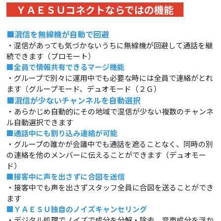
ＹＡＥＳＵコネクトならではの機能
■混信を無線機が自動で回避
・混信があっても気づかないうちに無線機が回避して通話を継
続できます（プロモート）
■全員で情報共有できるマージ機能
・グループで別々に運用中でも必要な時には全員で連絡がとれ
ます（グループモード、デュオモード（２Ｇ）
■混信が少ないチャンネルを自動選択
・あらかじめ自動的にその地域で混信が少ない複数のチャンネ
ル自動選択できます
■
通話中にも割り込み連絡が可能
・グループの誰かが会議中でも通話を遮ることなく、同時の別
の連絡を他のメンバーに伝えることができます（デュオモー
ド）
■接客中に声を出さずに合図を送信
・接客中でも声を出さずスタッフ全員に合図を送ることができ
ます
■ＹＡＥＳＵ独自のノイズキャンセリング
・デジタル処理でノイズで成分を分解・除去、音声成分を浮か