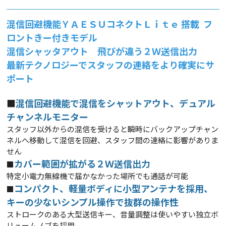
混信回避機能ＹＡＥＳＵコネクトＬｉｔｅ 搭載 フ
ロントきー付きモデル
混信シャッタアウト 飛びが違う２Ｗ送信出力
最新テクノロジーでスタッフの連絡をより確実にサ
ポート
■
混信回避機能で混信をシャットアウト、デュアル
チャンネルモニター
スタッフ以外からの混信を受けると瞬時にバックアップチャン
ネルへ移動して混信を回避、スタッフ間の連絡に影響がありま
せん
カバー範囲が拡がる２Ｗ送信出力
■
特定小電力無線機で届かなかった場所でも通話が可能
コンパクト、軽量ボディに小型アンテナを採用、
■
キーの少ないシンプル操作で抜群の操作性
ストロークのある大型送信キー、音量調整は使いやすい独立ボ
リュームノブを採用