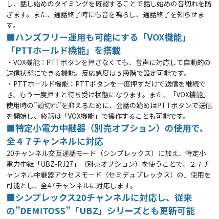
し、話し始めのタイミングを確認することで話し始めの音切れを防
ぎます。また、通話終了時にも音を鳴らし、通話終了を知らせま
す。
■ハンズフリー運用も可能にする「VOX機能」
「PTTホールド機能」を搭載
・VOX機能：PTTボタンを押さなくても、音声に対応して自動的の
送信状態にできる機能。反応感度は５段階で設定可能です。
・PTTホールド機能：PTTボタンを一度押すだけで送信を継続で
き、もう一度押すと待ち受け状態になります。また、「VOX機能」
使用時の”頭切れ”を抑えるため
に、会話の始めはPTTボタンで送信
を開始し、終話は「VOX機能」で操作することも可能です。
■特定小電力中継器（別売オプション）の使用で、
全４７チャンネルに対応
20チャンネル交互通話モード（シンプレックス）に加え、特定小
電力中継「UBZ-RJ27」（別売オプション）を使うことで、２７チ
ャンネル中継器アクセスモード
（セミデュプレックス）の」使用を
可能とし、全47チャンネルに対応します。
■シンプレックス20チャンネルに対応し、従来
の”DEMITOSS”「UBZ」シリーズとも更新可能