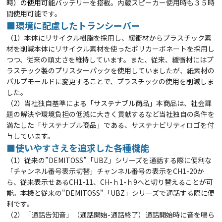
時）の使用可能バ
ッテリーを搭載。内蔵スピーカー使用時も３５時
間
使用可能です。
■環境に配慮したトランシーバー
（1）本体にリサイクル樹脂を採用し、緩衝材からプラスチック素
材を削減
本体にリサイクル素材を使ったポリカーボネートを採用し
つつ、従来の頑丈さを維持しています。また、従来、緩衝材にはプ
ラスチック製のプリスター
パックを使用していましたが、紙素材の
パルプモールドに変更することで、プラスチックの使用を削減しま
した。
（2）当社独自基準による「サステナブル商品」
本商品は、社会課
題の解決や環境負担の低減に大きく貢献するなど当社独自の条件を
満たした「サステナブル商品」である、サステナビリティロゴを付
与
しています。
■使いやすさえを追求した各種機能
（1）従来の”DEMITOSS”「UBZ」シリーズを通話する際に便利な
「チャンネル番号表示切替」
チャンネル番号の表示をCH1-20か
ら、従来表示せあるCH1-11、CH-ｈ1-ｈ9へと切り替えることが可
能。本機と従来の"DEMITOSS"「UBZ」シリーズで
通話する際に便
利です。
（2）「通話告知音」（通話開始-通話終了）
通話開始時に音を鳴ら