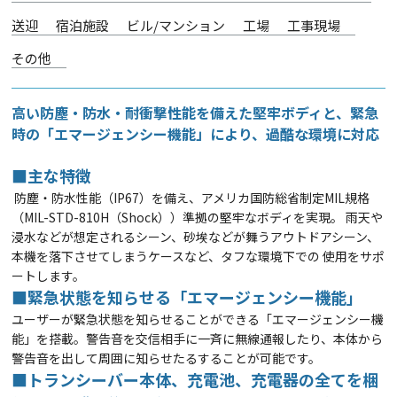
送迎
宿泊施設
ビル/マンション
工場
工事現場
その他
高い防塵・防水・耐衝撃性能を備えた堅牢ボディと、緊急
時の「エマージェンシー機能」により、過酷な環境に対応
■主な特徴
防塵・防水性能（IP67）を備え、アメリカ国防総省制定MIL規格
（MIL-STD-810H（Shock））準拠の堅牢なボディを実現。
雨天や
浸水などが想定されるシーン、砂埃などが舞うアウトドアシーン、
本機を落下させてしまうケースなど、タフな環境下での
使用をサポ
ートします。
■緊急状態を知らせる「エマージェンシー機能」
ユーザーが緊急状態を知らせることができる「エマージェンシー機
能」を搭載。警告音を交信相手に一斉に無線通報したり、本体から
警告音を出して周囲に知らせたるすることが可能です。
■トランシーバー本体、充電池、充電器の全てを梱