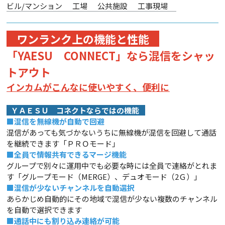
ビル/マンション
工場
公共施設
工事現場
ワ
ンランク上の機能と性能
「YAESU CONNECT」なら混信をシャッ
トアウト
インカムがこんなに使いやすく、便利に
ＹＡＥＳＵ コネクトならではの機能
■
混信を無線機が自動で回避
混信があっても気づかないうちに無線機が混信を回避して通話
を継続できます「ＰＲＯモード」
■
全員で情報共有できるマージ機能
グループで別々に運用中でも必要な時には全員で連絡がとれま
す「グループモード（MERGE）、デュオモード（2Ｇ）」
■
混信が少ないチャンネルを自動選択
あらかじめ自動的にその地域で混信が少ない複数のチャンネル
を自動で選択できます
■
通話中にも割り込み連絡が可能