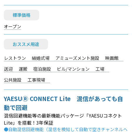
標準価格
オープン
おススメ用途
レストラン
結婚式場
アミューズメント施設
映画館
送迎
運搬
宿泊施設
ビル/マンション
工場
公共施設
工事現場
YAESUⓇ CONNECT Lite 混信があっても自
動で回避
混信回避機能等の最新機能パッケージ「YAESUコネクト
Lite」を搭載！3年保証
●自動混信回避機能（混信を検知して自動で空きチャンネルへ