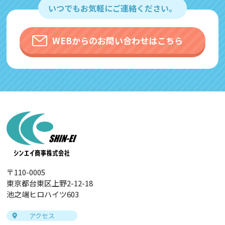
いつでもお気軽にご連絡ください。
す。その際、「Cookie」を通じて、Googleが
お客様のIPアドレスなどの情報を収集する場
合がありますが、「Cookie」で収集される情
WEBからのお問い合わせはこちら
報は個人を特定できるものではありません。
収集されたデータはGoogleのプライバシーポ
リシーにおいて管理されます。
なお、当サイトのご利用をもって、上述の方
法・目的においてGoogleおよび当サイトが行
うデータ処理に関し、お客様にご承諾いただ
いたものとみなします。
Googleのプライバシーポリシー
https://policies.google.com/privacy?hl=ja
〒110-0005
https://policies.google.com/technologies/p
東京都台東区上野2-12-18
artner-sites?hl=ja
池之端ヒロハイツ603
アクセス
＜個人情報に関するお問い合わせ窓口＞