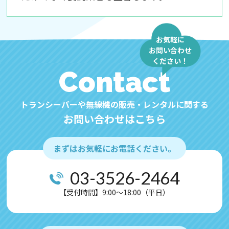
・国内外を問わず、法令により認められる場
合を除き、ご本人の同意を得ずに第三者に
情報を提供しません。
お気軽に
・ご本人からの求めに応じ、当該ご本人の個
お問い合わせ
ください！
人情報を開示します。
Contact
・公開された個人情報が事実と異なる場合、
訂正や削除に応じます。
トランシーバーや無線機の販売・レンタルに関する
・個人情報の取り扱いに関する苦情に対し、
お問い合わせはこちら
適切・迅速に対処します。
・本個人情報保護方針は、当サイト内で適用
されるものです。
まずはお気軽にお電話ください。
【Googleアナリティクスの使用について】
03-3526-2464
当サイトでは、より良いサービスの提供、ま
【受付時間】9:00～18:00（平日）
たユーザビリティの向上のため、Googleアナ
リティクスを使用し、当サイトの利用状況な
どのデータ収集および解析を行っておりま