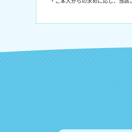
・ご本人からの求めに応じ、当該
・公開された個人情報が事実と異
・個人情報の取り扱いに関する苦
・本個人情報保護方針は、当サイ
【Googleアナリティクスの使用につ
当サイトでは、より良いサービスの
の利用状況などのデータ収集および解
などの情報を収集する場合がありま
収集されたデータはGoogleの
なお、当サイトのご利用をもって、
ご承諾いただいたものとみなしま