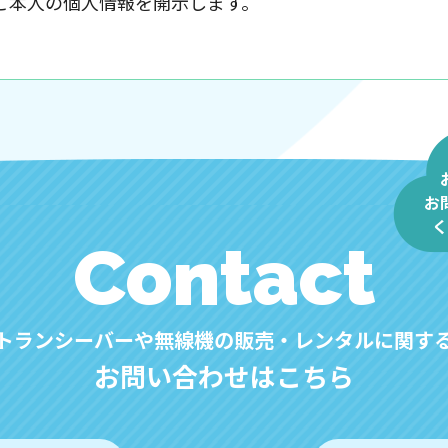
ご本人の個人情報を開示します。
なる場合、訂正や削除に応じます。
情に対し、適切・迅速に対処します。
ト内で適用されるものです。
いて】
お
提供、またユーザビリティの向上のため、Googleア
く
Contact
析を行っております。その際、「Cookie」を通じて、G
すが、「Cookie」で収集される情報は個人を特定で
トランシーバーや無線機の販売・レンタルに関す
プライバシーポリシーにおいて管理されます。
お問い合わせはこちら
上述の方法・目的においてGoogleおよび当サイトが
す。