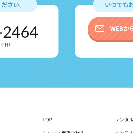
ください。
いつでも
acy?hl=ja
-2464
WEBか
nologies/partner-sites?hl=ja
0（平日）
＞
TOP
レンタ