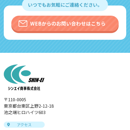
いつでもお気軽にご連絡ください。
す。その際、「Cookie」を通じて、Googleが
お客様のIPアドレスなどの情報を収集する場
合がありますが、「Cookie」で収集される情
WEBからのお問い合わせはこちら
報は個人を特定できるものではありません。
収集されたデータはGoogleのプライバシーポ
リシーにおいて管理されます。
なお、当サイトのご利用をもって、上述の方
法・目的においてGoogleおよび当サイトが行
うデータ処理に関し、お客様にご承諾いただ
いたものとみなします。
Googleのプライバシーポリシー
https://policies.google.com/privacy?hl=ja
〒110-0005
https://policies.google.com/technologies/p
東京都台東区上野2-12-18
artner-sites?hl=ja
池之端ヒロハイツ603
アクセス
＜個人情報に関するお問い合わせ窓口＞