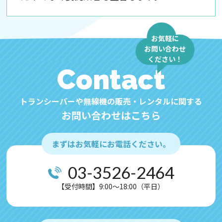
・国内外を問わず、法令により認められる場
合を除き、ご本人の同意を得ずに第三者に
情報を提供しません。
お気軽に
・ご本人からの求めに応じ、当該ご本人の個
お問い合わせ
ください！
人情報を開示します。
Contact
・公開された個人情報が事実と異なる場合、
訂正や削除に応じます。
トランシーバーや無線機の販売・レンタルに関する
・個人情報の取り扱いに関する苦情に対し、
お問い合わせはこちら
適切・迅速に対処します。
・本個人情報保護方針は、当サイト内で適用
されるものです。
まずはお気軽にお電話ください。
【Googleアナリティクスの使用について】
03-3526-2464
当サイトでは、より良いサービスの提供、ま
【受付時間】9:00～18:00（平日）
たユーザビリティの向上のため、Googleアナ
リティクスを使用し、当サイトの利用状況な
どのデータ収集および解析を行っておりま