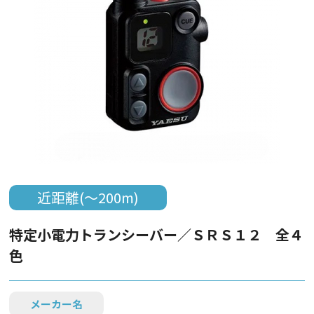
近距離(～200m)
特定小電力トランシーバー／ＳＲＳ１２ 全４
色
メーカー名