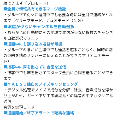
続できます（プロモート）
■全員で情報共有できるマージ機能
・グループで別々に運用中でも必要な時には全員で連絡がとれ
ます（グループモード、デュオモード（２Ｇ）
■混信が少ないチャンネルを自動選択
・あらかじめ自動的にその地域で混信が少ない複数のチャンネ
ル自動選択できます
■
通話中にも割り込み連絡が可能
・グループの誰かが会議中でも通話を遮ることなく、同時の別
の連絡を他のメンバーに伝えることができます（デュオモー
ド）
■接客中に声を出さずに合図を送信
・接客中でも声を出さずスタッフ全員に合図を送ることができ
ます
■ＹＡＥＳＵ独自のノイズキャンセリング
・デジタル処理でノイズで成分を分解・除去、音声成分を浮か
び上がれせ、ガード下や工事現場などの騒音の中でもクリアな
送信
音質を実現します
■通話開始／終了アラートで確実な連絡