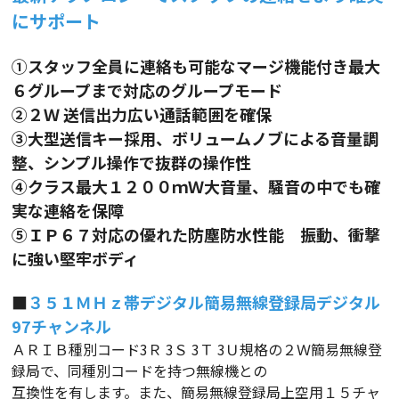
にサポート
①スタッフ全員に連絡も可能なマージ機能付き最大
６グループまで対応のグループモード
②２Ｗ 送信出力広い通話範囲を確保
③大型送信キー採用、ボリュームノブによる音量調
整、シンプル操作で抜群の操作性
④クラス最大１２００ｍＷ大音量、騒音の中でも確
実な連絡を保障
⑤ＩＰ６７対応の優れた防塵防水性能 振動、衝撃
に強い堅牢ボディ
■
３５１ＭＨｚ帯デジタル簡易無線登録局デジタル
97チャンネル
ＡＲＩＢ種別コード3Ｒ 3Ｓ 3Ｔ 3Ｕ規格の２Ｗ簡易無線登
録局で、同種別コードを持つ無線機との
互換性を有します。また、簡易無線登録局上空用１５チャ