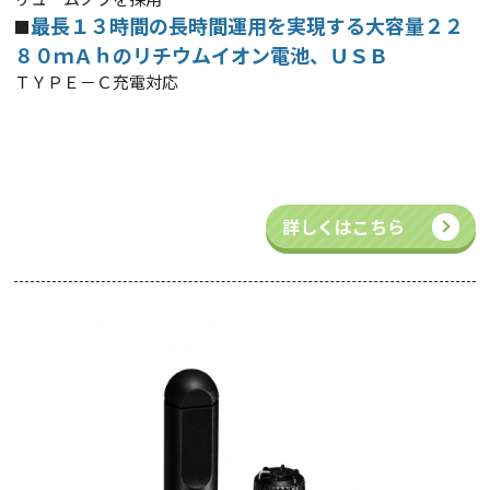
最長１３時間の長時間運用を実現する大容量２２
■
８０ｍＡｈのリチウムイオン電池、ＵＳＢ
ＴＹＰＥ－Ｃ充電対応
詳しくはこちら