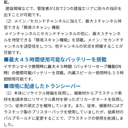
載。
建設現場などで、管理者が1台で2つの建設エリアに別々の指示を
出すことが可能です。
（2）メイン／セカンドチャンネルに加えて、最大３チャンネル待
受できる「簡易スキャン」機能
メインチャンネルとセカンドチャンネルの他に、最大３チャンネ
ルを待受できる「簡易スキャン機能」を搭載。メイン／セカンドチ
ャンネル
を送受信をしつつ、他チャンネルの状況を把握することが
可能です。
■最大４５時間使用可能なバッテリーを搭載
イヤホンマイク使用時に最大４５時間（バッテリーセーブ機能ON
時）の使用可能バ
ッテリーを搭載。内蔵スピーカー使用時も３５時
間
使用可能です。
■環境に配慮したトランシーバー
（1）本体にリサイクル樹脂を採用し、緩衝材からプラスチック素
材を削減
本体にリサイクル素材を使ったポリカーボネートを採用し
つつ、従来の頑丈さを維持しています。また、従来、緩衝材にはプ
ラスチック製のプリスター
パックを使用していましたが、紙素材の
パルプモールドに変更することで、プラスチックの使用を削減しま
した。