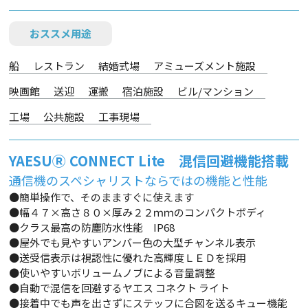
おススメ用途
船
レストラン
結婚式場
アミューズメント施設
映画館
送迎
運搬
宿泊施設
ビル/マンション
工場
公共施設
工事現場
YAESUⓇ CONNECT Lite 混信回避機能搭載
通信機のスペシャリストならではの機能と性能
●簡単操作で、そのまますぐに使えます
●幅４７×高さ８０×厚み２２ｍｍのコンパクトボディ
●クラス最高の防塵防水性能 IP68
●屋外でも見やすいアンバー色の大型チャンネル表示
●送受信表示は視認性に優れた高輝度ＬＥＤを採用
●使いやすいボリュームノブによる音量調整
●自動で混信を回避するヤエス コネクト ライト
●接着中でも声を出さずにステッフに合図を送るキュー機能