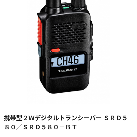
携帯型２Ｗデジタルトランシーバー ＳＲＤ５
８０／ＳＲＤ５８０－ＢＴ