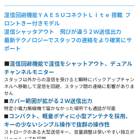
混信回避機能ＹＡＥＳＵコネクトＬｉｔｅ 搭載 フ
ロントきー付きモデル
混信シャッタアウト 飛びが違う２Ｗ送信出力
最新テクノロジーでスタッフの連絡をより確実にサ
ポート
■
混信回避機能で混信をシャットアウト、デュアル
チャンネルモニター
スタッフ以外からの混信を受けると瞬時にバックアップチャン
ネルへ移動して混信を回避、スタッフ間の連絡に影響がありま
せん
カバー範囲が拡がる２Ｗ送信出力
■
特定小電力無線機で届かなかった場所でも通話が可能
コンパクト、軽量ボディに小型アンテナを採用、
■
キーの少ないシンプル操作で抜群の操作性
ストロークのある大型送信キー、音量調整は使いやすい独立ボ
リュームノブを採用