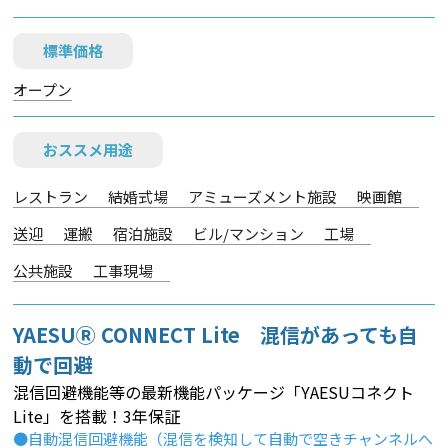
標準価格
オープン
おススメ用途
レストラン
結婚式場
アミューズメント施設
映画館
送迎
運搬
宿泊施設
ビル/マンション
工場
公共施設
工事現場
YAESUⓇ CONNECT Lite 混信があっても自
動で回避
混信回避機能等の最新機能パッケージ「YAESUコネクト
Lite」を搭載！3年保証
●自動混信回避機能（混信を検知して自動で空きチャンネルへ