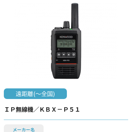
遠距離(～全国)
ＩＰ無線機／ＫＢＸ－Ｐ５１
メーカー名