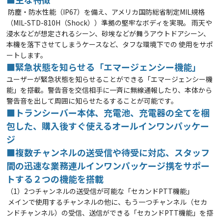
防塵・防水性能（IP67）を備え、アメリカ国防総省制定MIL規格
（MIL-STD-810H（Shock））準拠の堅牢なボディを実現。
雨天や
浸水などが想定されるシーン、砂埃などが舞うアウトドアシーン、
本機を落下させてしまうケースなど、タフな環境下での
使用をサポ
ートします。
■緊急状態を知らせる「エマージェンシー機能」
ユーザーが緊急状態を知らせることができる「エマージェンシー機
能」を搭載。警告音を交信相手に一斉に無線通報したり、本体から
警告音を出して周囲に知らせたるすることが可能です。
■トランシーバー本体、充電池、充電器の全てを梱
包した、購入後すぐ使えるオールインワンパッケー
ジ
■複数チャンネルの送受信や待受に対応、スタッフ
間の迅速な業務連
ルインワンパッケージ
携をサポー
トする２つの機能を搭載
（1）2つチャンネルの送受信が可能な「セカンドPTT機能」
メインで使用するチャンネルの他に、もう一つチャンネル（セカ
ンドチャンネル）の受信、送信ができる「セカンドPTT機能」を搭