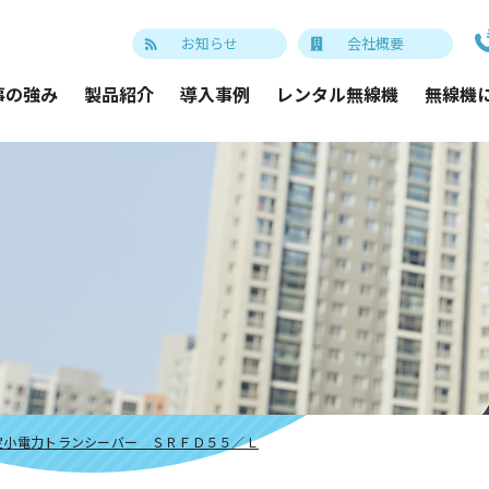
お知らせ
会社概要
事の強み
製品紹介
導入事例
レンタル無線機
無線機
定小電力トランシーバー ＳＲＦＤ５５／Ｌ