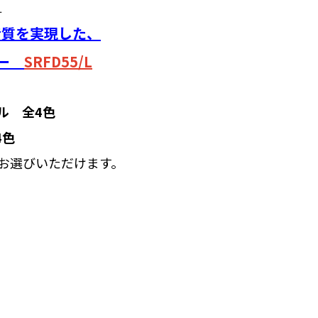
L
音質を実現した、
バー
SRFD55/L
ル 全4色
4色
お選びいただけます。