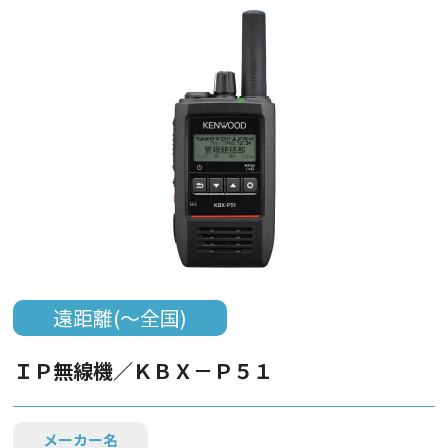
遠距離(～全国)
ＩＰ無線機／ＫＢＸ－Ｐ５１
メーカー名