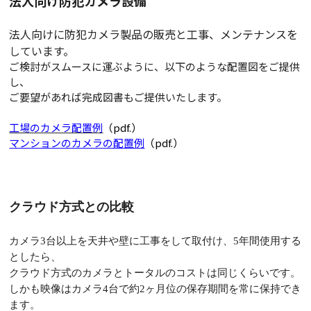
法人向け防犯カメラ設備
法人向けに防犯カメラ製品の販売と工事、メンテナンスを
しています。
ご検討がスムースに運ぶように、以下のような配置図をご提供
し、
ご要望があれば完成図書もご提供いたします。
工場のカメラ配置例
（pdf.）
マンションのカメラの配置例
（pdf.）
クラウド方式との比較
カメラ
3
台以上を天井や壁に工事をして取付け、
5
年間使用する
としたら、
クラウド方式のカメラとトータルのコストは同じくらいです。
しかも映像はカメラ
4
台で約
2
ヶ月位の保存期間を常に保持でき
ます。